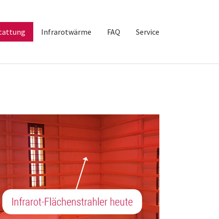
tattung
Infrarotwärme
FAQ
Service